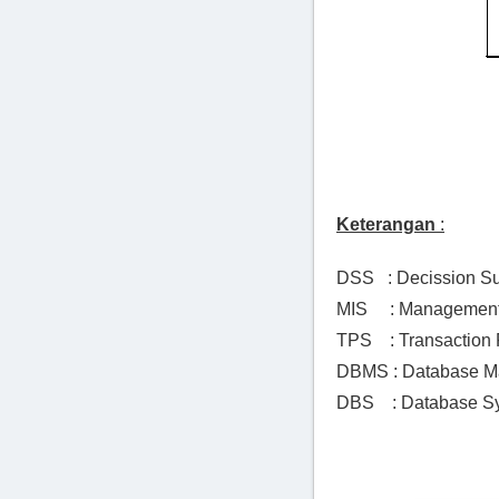
Keterangan
:
DSS : Decission Su
MIS : Management 
TPS : Transaction 
DBMS : Database M
DBS : Database S