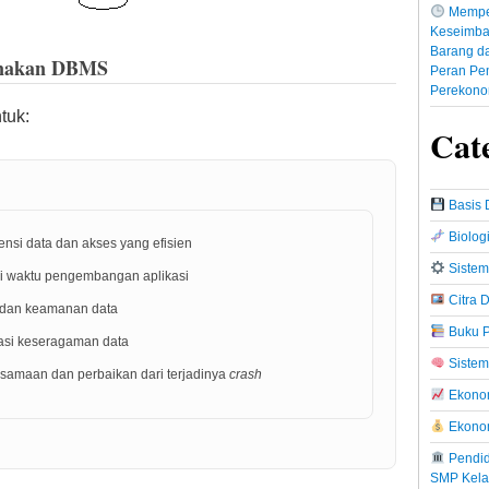
Mempe
Keseimba
Barang da
nakan DBMS
Peran Pe
Perekono
tuk:
Cat
Basis 
Biolog
nsi data dan akses yang efisien
Sistem
i waktu pengembangan aplikasi
Citra D
s dan keamanan data
Buku P
asi keseragaman data
Sistem
samaan dan perbaikan dari terjadinya
crash
Ekonom
Ekono
Pendid
SMP Kela