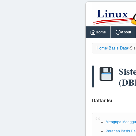
Home
About
Home
Basis Data
Si
>
>
Sis
(DB
Daftar Isi
Mengapa Mengg
Peranan Basis D