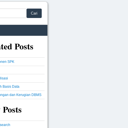
Cari
ted Posts
nen SPK
isasi
h Basis Data
ungan dan Kerugian DBMS
 Posts
csearch