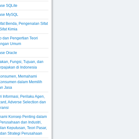
se SQLite
ase MySQL
Sifat Benda, Pengenalan Sifat
Sifat Kimia
 dan Pengertian Teori
angan Umum
se Oracle
akan, Fungsi, Tujuan, dan
rpajakan di Indonesia
 Konsumen, Memahami
 Konsumen dalam Memilih
an Jasa
i Informasi, Perilaku Agen,
ard, Adverse Selection dan
ransi
ami Konsep Penting dalam
erusahaan dan Industri,
an Keputusan, Teori Pasar,
, dan Strategi Perusahaan