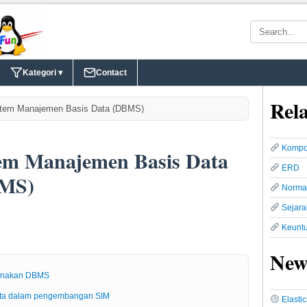
Kategori ▾
Contact
Rela
stem Manajemen Basis Data (DBMS)
Kompo
tem Manajemen Basis Data
ERD
MS)
Normal
Sejara
Keunt
New
unakan DBMS
ata dalam pengembangan SIM
Elasti