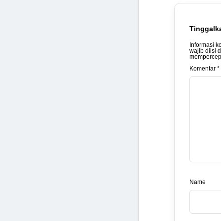
Tinggalk
Informasi k
wajib diisi 
mempercepa
Komentar *
Name