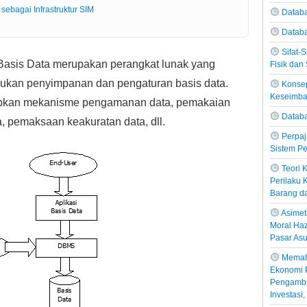
sebagai Infrastruktur SIM
Databa
Datab
Sifat-
asis Data merupakan perangkat lunak yang
Fisik dan 
kukan penyimpanan dan pengaturan basis data.
Konsep
Keseimb
pkan mekanisme pengamanan data, pemakaian
Databa
, pemaksaan keakuratan data, dll.
Perpaj
Sistem Pe
Teori
Perilaku
Barang d
Asimetr
Moral Haz
Pasar Asu
Memah
Ekonomi P
Pengambil
Investasi