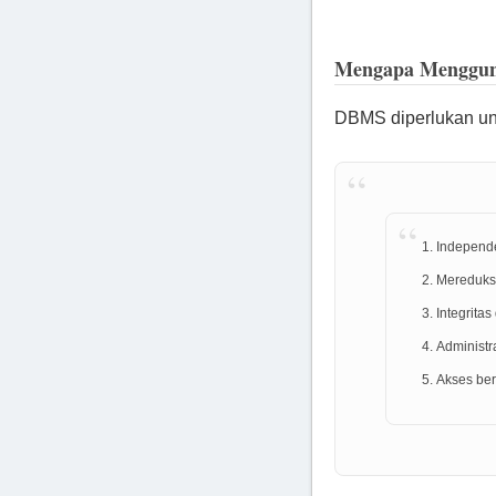
Mengapa Menggu
DBMS diperlukan un
Independe
Mereduks
Integrita
Administr
Akses ber