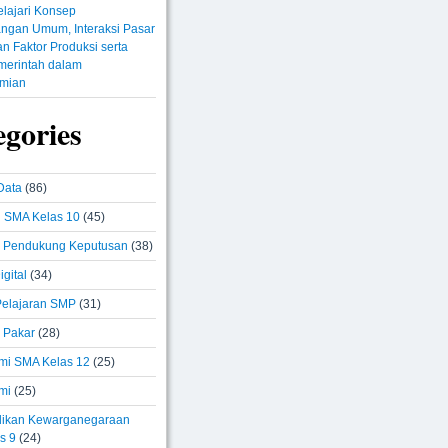
lajari Konsep
ngan Umum, Interaksi Pasar
n Faktor Produksi serta
merintah dalam
mian
egories
Data
(86)
i SMA Kelas 10
(45)
 Pendukung Keputusan
(38)
igital
(34)
elajaran SMP
(31)
 Pakar
(28)
i SMA Kelas 12
(25)
mi
(25)
ikan Kewarganegaraan
s 9
(24)