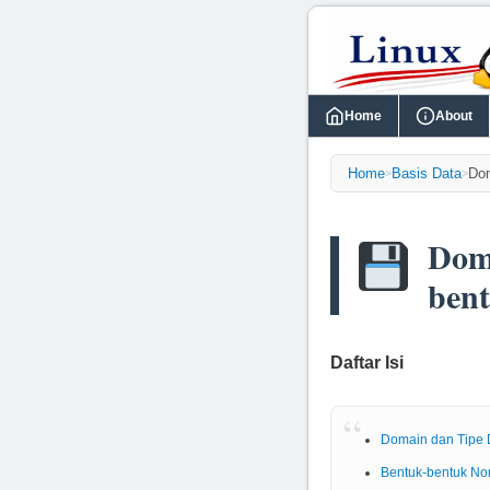
Home
About
Home
Basis Data
Dom
>
>
Dom
ben
Daftar Isi
Domain dan Tipe 
Bentuk-bentuk No