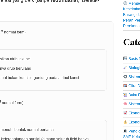
relasi yang baik (tanpa
redundansi
). Bentuk-
Mempe
Keseimba
Barang da
Peran Pe
Perekono
st
1
normal form)
Cat
Basis 
sikan atribut kunci
Biolog
nya grup berulang
Sistem
ibut bukan kunci tergantung pada atribut kunci
Citra D
Buku P
d
normal form)
Sistem
Ekonom
Ekono
menuhi bentuk normal pertama
Pendid
SMP Kela
 ketergantungan parsial (dimana seluruh field hanya