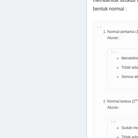
membentuk struktur 
bentuk normal :
Normal pertama (
Aturan :
Mendefini
Tidak ada
Semua atr
n
Normal kedua (2
Aturan :
Sudah me
Tidak ada