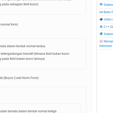
g pada sebagian field kunci)
Sistem
Buku P
Video
normal form)
C++
(1
Sistem 
Manaje
Informasi
rada dalam bentuk normal kedua
 ketergantungan transitif (dimana field bukan kunci
g pada field bukan kunci lainnya)
dd (Boyce Codd Norm Form)
udah berada dalam bentuk normal ketiga