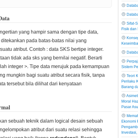
Databa
Datab
Data
Sifat-
Fisik dan 
ngertian yang hampir sama dengan tipe data,
Konsep
ditekankan pada batas-batas nilai yang
Keseimb
uatu atribut. Contoh : data SKS bertipe integer.
Databa
n tidak ada sks yang bernilai negatif. Berarti
Perpaj
alah integer >. Tipe data merujuk pada kemampuan
Sistem Pe
 mungkin bagi suatu atribut secara fisik, tanpa
Teori
Perilaku
ta tersebut bila dilihat dari kenyataan
Barang d
Asimetr
Moral Haz
rmal
Pasar Asu
Memah
an sebuah teknik dalam logical desain sebuah
Ekonomi P
Pengambil
engelompokan atribut dari suatu relasi sehingga
Investasi