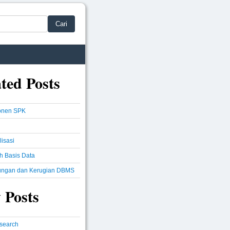
Cari
ted Posts
nen SPK
isasi
h Basis Data
ungan dan Kerugian DBMS
 Posts
csearch