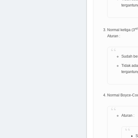
tergantun
rd
Normal ketiga (3
Aturan :
Sudah be
Tidak ada
tergantun
Normal Boyce-Co
Aturan :
S