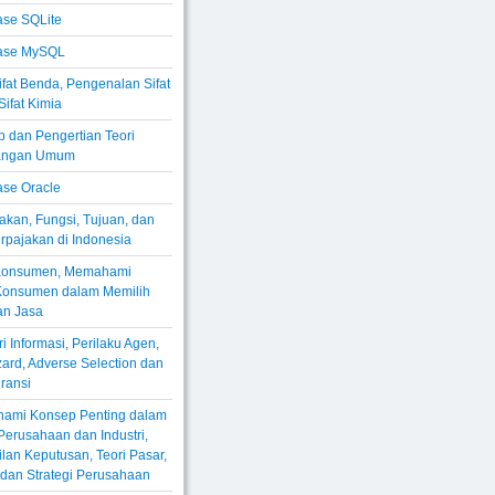
se SQLite
ase MySQL
Sifat Benda, Pengenalan Sifat
Sifat Kimia
 dan Pengertian Teori
angan Umum
se Oracle
akan, Fungsi, Tujuan, dan
rpajakan di Indonesia
 Konsumen, Memahami
 Konsumen dalam Memilih
an Jasa
i Informasi, Perilaku Agen,
ard, Adverse Selection dan
ransi
ami Konsep Penting dalam
erusahaan dan Industri,
an Keputusan, Teori Pasar,
, dan Strategi Perusahaan