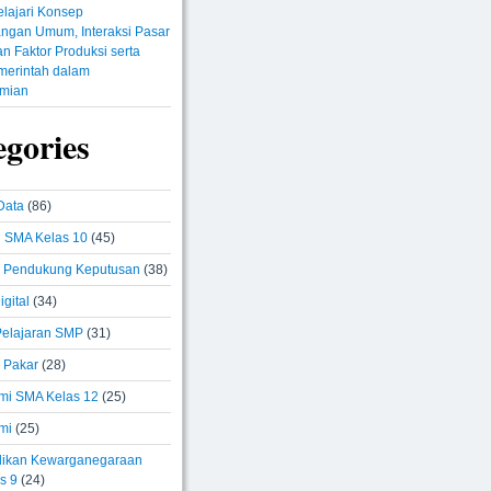
lajari Konsep
ngan Umum, Interaksi Pasar
n Faktor Produksi serta
merintah dalam
mian
egories
Data
(86)
i SMA Kelas 10
(45)
 Pendukung Keputusan
(38)
igital
(34)
elajaran SMP
(31)
 Pakar
(28)
i SMA Kelas 12
(25)
mi
(25)
ikan Kewarganegaraan
s 9
(24)