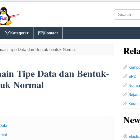
Kategori ▾
Contact
Rela
ain Tipe Data dan Bentuk-bentuk Normal
Kompo
ain Tipe Data dan Bentuk-
ERD
tuk Normal
Normal
Sejara
Keunt
New
Data
rmal
Elasti