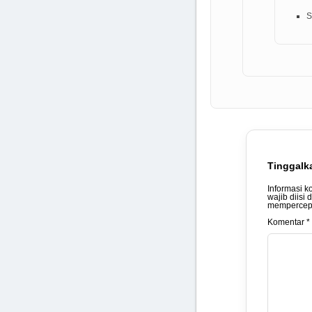
S
Tinggalk
Informasi k
wajib diisi 
mempercepa
Komentar *