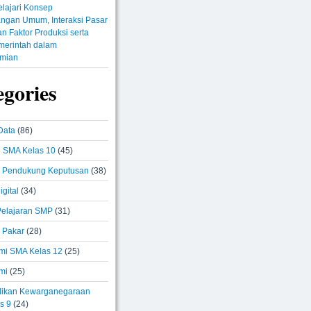
lajari Konsep
ngan Umum, Interaksi Pasar
n Faktor Produksi serta
merintah dalam
mian
egories
Data
(86)
i SMA Kelas 10
(45)
 Pendukung Keputusan
(38)
igital
(34)
elajaran SMP
(31)
 Pakar
(28)
i SMA Kelas 12
(25)
mi
(25)
ikan Kewarganegaraan
s 9
(24)