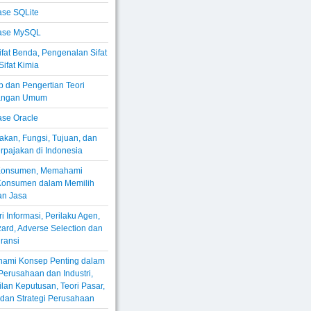
se SQLite
ase MySQL
Sifat Benda, Pengenalan Sifat
Sifat Kimia
 dan Pengertian Teori
angan Umum
se Oracle
akan, Fungsi, Tujuan, dan
rpajakan di Indonesia
 Konsumen, Memahami
 Konsumen dalam Memilih
an Jasa
i Informasi, Perilaku Agen,
ard, Adverse Selection dan
ransi
ami Konsep Penting dalam
erusahaan dan Industri,
an Keputusan, Teori Pasar,
, dan Strategi Perusahaan