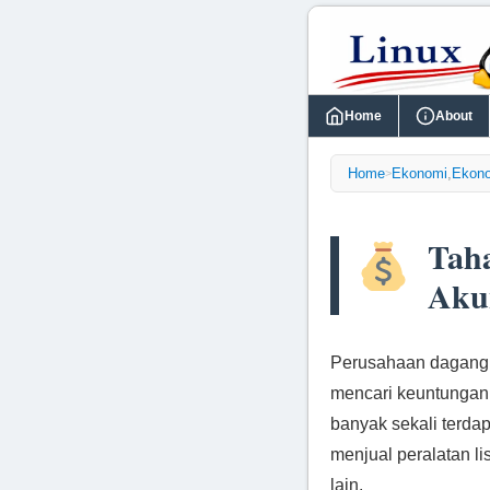
Home
About
Home
Ekonomi
,
Ekono
>
Taha
Aku
Perusahaan dagang 
mencari keuntungan 
banyak sekali terda
menjual peralatan li
lain.