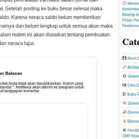
Mempe
ar. Setelah posting ke buku besar selesai maka
Keseimba
Barang da
saldo. Karena neraca saldo belum memberikan
Peran Pe
enarnya dan belum lengkap untuk semua akun maka
Perekono
Dalam materi ini akan diuraikan tentang pembuatan
Cat
an neraca lajur.
Basis 
Biolog
an Balasan
Sistem
ontak Anda tidak akan dipublikasikan. Kolom yang
Citra D
ditandai *. Notifikasi akan dikirim ke telegram untuk
t tanggapan komentar
Buku P
Sistem
Ekonom
Ekono
Pendid
SMP Kela