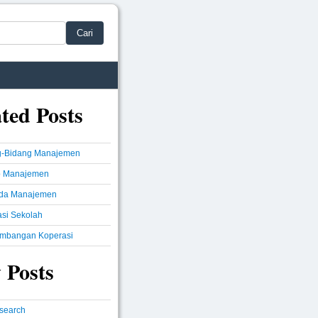
Cari
ted Posts
g-Bidang Manajemen
ip Manajemen
ida Manajemen
si Sekolah
mbangan Koperasi
 Posts
csearch