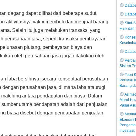
Databa
han dagang dapat dilihat dari beberapa sudut,
Datab
dari aktivitasnya yakni membeli dan menjual barang
Sifat-
Fisik dan 
ama. Selain itu juga melakukan transaksi yang
Konsep
eh perusahaan jasa, seperti transaksi pembayaran
Keseimb
 pelunasan piutang, pembayaran biaya dan
Databa
akukan oleh perusahaan jasa juga dilakukan oleh
Perpaj
.
Sistem Pe
Teori
uran laba bersihnya, secara konseptual perusahaan
Perilaku
Barang d
 dengan perusahaan jasa, di mana laba ataurugi
Asimetr
ri matching antara pendapatan dan biaya. Dalam
Moral Haz
 sumber utama pendapatan adalah dari penjualan
Pasar Asu
ng biasa disebut dengan pendapatan penjualan
Memah
Ekonomi P
Pengambil
Investasi
liputi pencatatan transaksi dalam jurnal dan