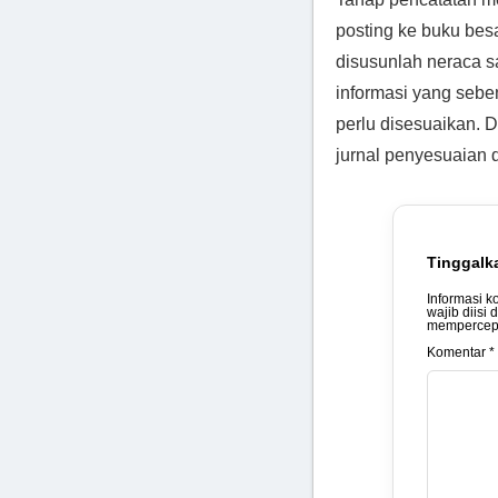
posting ke buku bes
disusunlah neraca 
informasi yang seb
perlu disesuaikan. 
jurnal penyesuaian d
Tinggalk
Informasi k
wajib diisi 
mempercepa
Komentar *