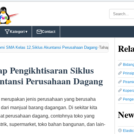
Kategori ▾
Contact
Rela
mi SMA Kelas 12
,
Siklus Akuntansi Perusahaan Dagang
Tahap Pengikhtisaran Siklus Akuntansi Perusahaan Dagang
>
Bidan
p Pengikhtisaran Siklus
Prins
ntansi Perusahaan Dagang
Piram
Kopera
merupakan jenis perusahaan yang berusaha
Penge
dari manjual barang dagangan. Di sekitar kita
New
pat perusahaan dagang, contohnya toko yang
strik, supermarket, toko bahan bangunan, dan lain-
Elasti