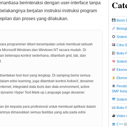
Cat
enantiasa berinteraksi dengan user-interface tanpa
elakangnya berjalan instruksi-instruksi program
pilan dan proses yang dilakukan.
Basis 
Biolog
Sistem
i para programmer diberi kesempatan untuk membuat sebuah
Citra D
na Microsoft Windows dan Windows NT secara mudah. Di
Buku P
an beberapa kontrol sederhana, ditambah grid, tab, dan
d.
Sistem
Ekonom
 disertakan tool-tool yang lengkap. Di samping berisi semua
Ekono
 dalam edisi learning, juga ditambah kontrol ActiveX, desainer
Pendid
 internet, integrated data tools dan data environment, active
SMP Kela
ta dynamic Hyper Text Mark-up Language page desainer.
Sistem
kan ijin kepada para profesional untuk membuat aplikasi dalam
Buku P
lamnya dimasukkan semua fasilitas yang ada pada edisi
Video
C++
(1