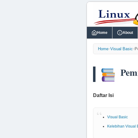
Home
About
Home
Visual Basic
P
>
>
Pem
Daftar Isi
Visual Basic
Kelebihan Visual 