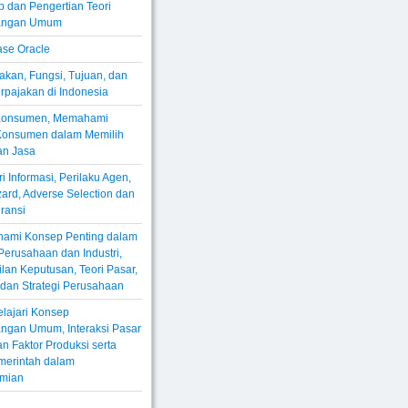
 dan Pengertian Teori
angan Umum
se Oracle
akan, Fungsi, Tujuan, dan
rpajakan di Indonesia
 Konsumen, Memahami
 Konsumen dalam Memilih
an Jasa
i Informasi, Perilaku Agen,
ard, Adverse Selection dan
ransi
ami Konsep Penting dalam
erusahaan dan Industri,
an Keputusan, Teori Pasar,
, dan Strategi Perusahaan
lajari Konsep
ngan Umum, Interaksi Pasar
n Faktor Produksi serta
merintah dalam
mian