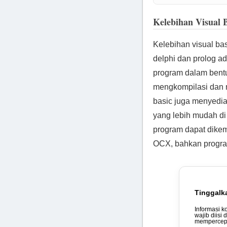
Kelebihan Visual 
Kelebihan visual ba
delphi dan prolog 
program dalam ben
mengkompilasi dan m
basic juga menyedia
yang lebih mudah di
program dapat dike
OCX, bahkan program
Tinggalk
Informasi k
wajib diisi 
mempercepa