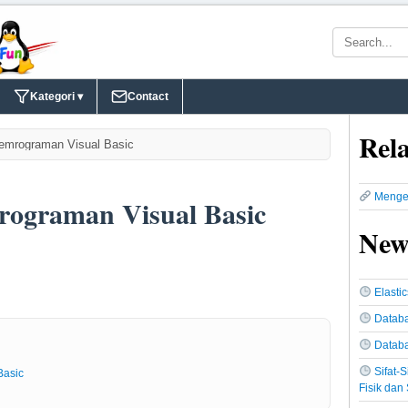
Kategori ▾
Contact
Rela
emrograman Visual Basic
Menge
rograman Visual Basic
New
Elasti
Databa
Datab
Sifat-
Basic
Fisik dan 