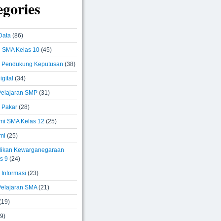
egories
Data
(86)
i SMA Kelas 10
(45)
 Pendukung Keputusan
(38)
igital
(34)
elajaran SMP
(31)
 Pakar
(28)
i SMA Kelas 12
(25)
mi
(25)
ikan Kewarganegaraan
s 9
(24)
 Informasi
(23)
elajaran SMA
(21)
(19)
9)