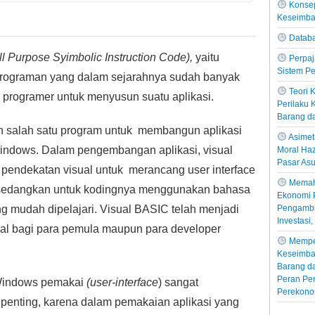
Konsep
Keseimb
Databa
ll Purpose Syimbolic Instruction Code),
yaitu
Perpaj
Sistem Pe
rograman yang dalam sejarahnya sudah banyak
Teori
 programer untuk menyusun suatu aplikasi.
Perilaku
Barang d
h salah satu program untuk membangun aplikasi
Asimetr
indows. Dalam pengembangan aplikasi, visual
Moral Haz
Pasar Asu
pendekatan visual untuk merancang user interface
Memah
 sedangkan untuk kodingnya menggunakan bahasa
Ekonomi P
Pengambil
g mudah dipelajari. Visual BASIC telah menjadi
Investasi
al bagi para pemula maupun para developer
Mempe
Keseimba
Barang da
Peran Pe
Windows pemakai
(user-interface
)
sangat
Perekono
enting, karena dalam pemakaian aplikasi yang