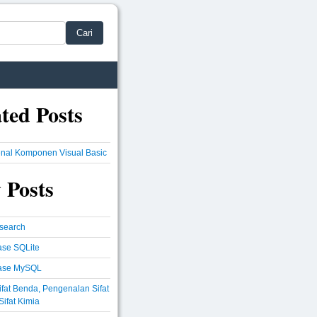
Cari
ted Posts
nal Komponen Visual Basic
 Posts
csearch
se SQLite
ase MySQL
Sifat Benda, Pengenalan Sifat
Sifat Kimia