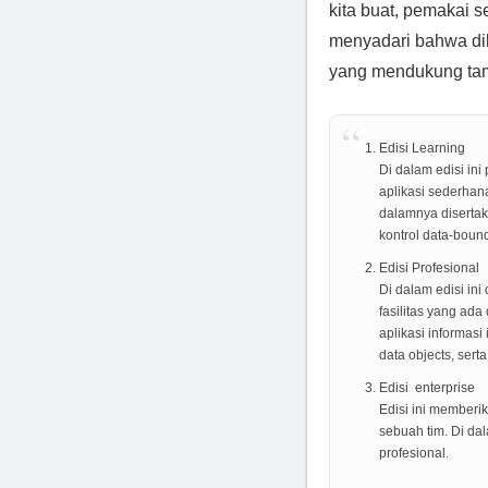
kita buat, pemakai s
menyadari bahwa dib
yang mendukung tam
Edisi Learning
Di dalam edisi in
aplikasi sederha
dalamnya disertak
kontrol data-boun
Edisi Profesional
Di dalam edisi ini
fasilitas yang ada
aplikasi informasi
data objects, ser
Edisi enterprise
Edisi ini memberi
sebuah tim. Di da
profesional.