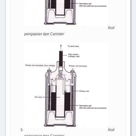
Koil
pengapian tipe Canister
Koil