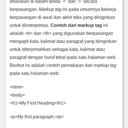
dituliskan di dalam tanda ”<” dan ”>” secara
berpasangan.
Markup tag
ini pada umumnya bekerja
berpasangan di awal dan akhir teks yang diinginkan
untuk diinterpretasi.
Contoh dari markup tag
ini
adalah <b> dan </b> yang digunakan berpasangan
mengapit kata, kalimat atau paragraf yang diinginkan
untuk diterjemahkan sebagai kata, kalimat atau
paragraf dengan huruf tebal pada satu halaman web.
Berikut ini adalah contoh pemakaian dari
markup tag
pada satu halaman web:
<html>
<body>
<h1>My First Heading</h1>
<p>My first paragraph.</p>