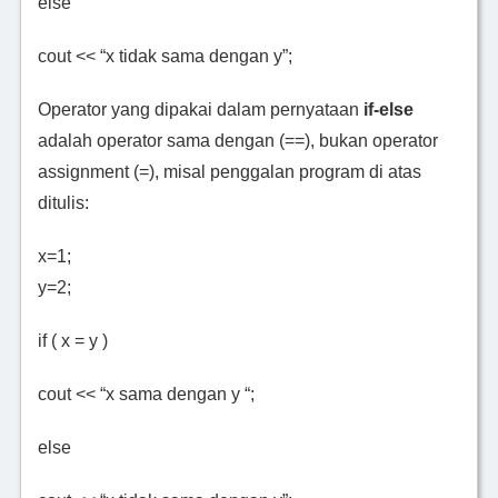
else
cout << “x tidak sama dengan y”;
Operator yang dipakai dalam pernyataan
if-else
adalah operator sama dengan (==), bukan operator
assignment (=), misal penggalan program di atas
ditulis:
x=1;
y=2;
if ( x = y )
cout << “x sama dengan y “;
else