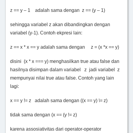
z == y – 1 adalah sama dengan z == (y – 1)
sehingga variabel z akan dibandingkan dengan
variabel (y-1). Contoh ekpresi lain:
z == x * x == y adalah sama dengan z = (x *x == y)
disini (x * x === y) menghasilkan true atau false dan
hasilnya disimpan dalam variabel z jadi variabel z
mempunyai nilai true atau false. Contoh yang lain
lagi:
x == y != z adalah sama dengan ((x == y)
\=
z)
tidak sama dengan (x == (y != z)
karena assosiativitas dari operator-operator