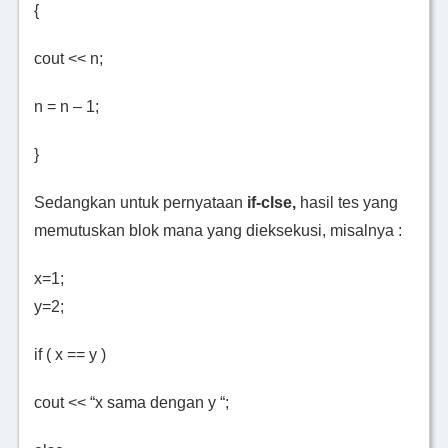
{
cout << n;
n = n – 1;
}
Sedangkan untuk pernyataan
if-clse,
hasil tes yang
memutuskan blok mana yang dieksekusi, misalnya :
x=1;
y=2;
if ( x == y )
cout << “x sama dengan y “;