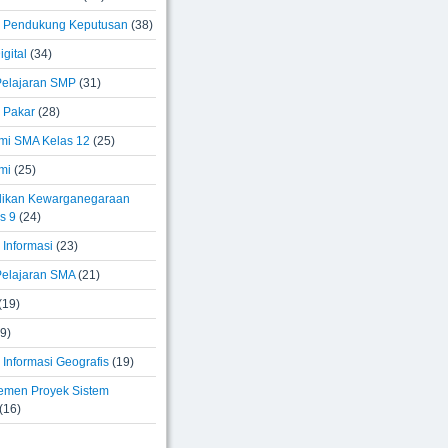
 Pendukung Keputusan
(38)
igital
(34)
elajaran SMP
(31)
 Pakar
(28)
i SMA Kelas 12
(25)
mi
(25)
ikan Kewarganegaraan
s 9
(24)
 Informasi
(23)
elajaran SMA
(21)
(19)
9)
Informasi Geografis
(19)
men Proyek Sistem
(16)