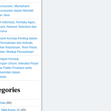
 Konsumen, Memahami
 Konsumen dalam Memilih
an Jasa
i Informasi, Perilaku Agen,
ard, Adverse Selection dan
ransi
ami Konsep Penting dalam
erusahaan dan Industri,
an Keputusan, Teori Pasar,
, dan Strategi Perusahaan
lajari Konsep
ngan Umum, Interaksi Pasar
n Faktor Produksi serta
merintah dalam
mian
egories
Data
(86)
i SMA Kelas 10
(45)