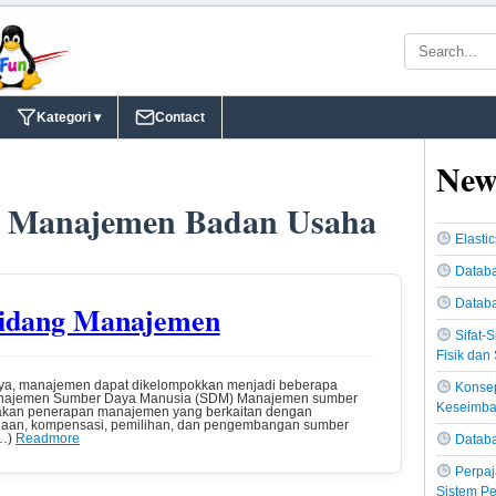
Kategori ▾
Contact
New
: Manajemen Badan Usaha
Elasti
Databa
Datab
idang Manajemen
Sifat-
Fisik dan 
ya, manajemen dapat dikelompokkan menjadi beberapa
Konsep
 Manajemen Sumber Daya Manusia (SDM) Manajemen sumber
Keseimb
kan penerapan manajemen yang berkaitan dengan
aan, kompensasi, pemilihan, dan pengembangan sumber
e…)
Readmore
Databa
Perpaj
Sistem Pe