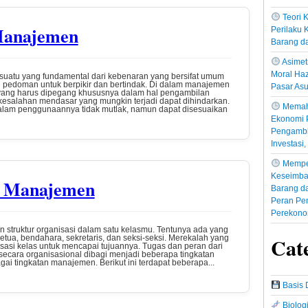
Teori
Manajemen
Perilaku
Barang d
Asimetr
Moral Haz
suatu yang fundamental dari kebenaran yang bersifat umum
i pedoman untuk berpikir dan bertindak. Di dalam manajemen
Pasar Asu
 yang harus dipegang khususnya dalam hal pengambilan
kesalahan mendasar yang mungkin terjadi dapat dihindarkan.
Memah
alam penggunaannya tidak mutlak, namun dapat disesuaikan
Ekonomi P
Pengambil
Investasi
Mempe
Keseimba
a Manajemen
Barang da
Peran Pe
Perekono
n struktur organisasi dalam satu kelasmu. Tentunya ada yang
Cat
ketua, bendahara, sekretaris, dan seksi-seksi. Merekalah yang
sasi kelas untuk mencapai tujuannya. Tugas dan peran dari
 secara organisasional dibagi menjadi beberapa tingkatan
i tingkatan manajemen. Berikut ini terdapat beberapa...
Basis 
Biolog