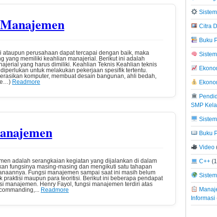
Sistem
 Manajemen
Citra D
Buku P
si ataupun perusahaan dapat tercapai dengan baik, maka
Sistem
g yang memiliki keahlian manajerial. Berikut ini adalah
ajerial yang harus dimiliki. Keahlian Teknis Keahlian teknis
Ekonom
diperlukan untuk melakukan pekerjaan spesifik tertentu.
erasikan komputer, membuat desain bangunan, ahli bedah,
re…)
Readmore
Ekono
Pendid
SMP Kela
Sistem
Manajemen
Buku P
Video
men adalah serangkaian kegiatan yang dijalankan di dalam
C++
(1
an fungsinya masing-masing dan mengikuti satu tahapan
sanaannya. Fungsi manajemen sampai saat ini masih belum
Sistem 
praktisi maupun para teoritisi. Berikut ini beberapa pendapat
si manajemen. Henry Fayol, fungsi manajemen terdiri atas
Manaje
 commanding,...
Readmore
Informasi