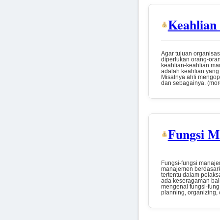
Keahlian
Agar tujuan organisa
diperlukan orang-oran
keahlian-keahlian man
adalah keahlian yang 
Misalnya ahli mengop
dan sebagainya. (mo
Fungsi 
Fungsi-fungsi manaje
manajemen berdasark
tertentu dalam pelak
ada keseragaman baik 
mengenai fungsi-fung
planning, organizing,