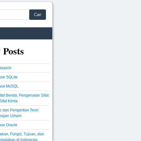
Cari
 Posts
csearch
se SQLite
ase MySQL
Sifat Benda, Pengenalan Sifat
Sifat Kimia
 dan Pengertian Teori
angan Umum
se Oracle
akan, Fungsi, Tujuan, dan
rpajakan di Indonesia