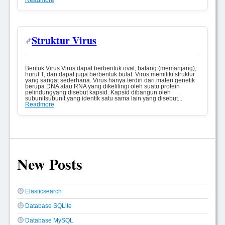
Readmore
Struktur Virus
Bentuk Virus Virus dapat berbentuk oval, batang (memanjang),
huruf T, dan dapat juga berbentuk bulat. Virus memiliki struktur
yang sangat sederhana. Virus hanya terdiri dari materi genetik
berupa DNA atau RNA yang dikelilingi oleh suatu protein
pelindungyang disebut kapsid. Kapsid dibangun oleh
subunitsubunit yang identik satu sama lain yang disebut...
Readmore
New Posts
Elasticsearch
Database SQLite
Database MySQL